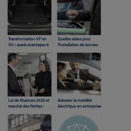
Transformation VP en
Quelles aides pour
VU : quels avantages à
l’installation de bornes
le convertir en 2 places ?
de recharge en
entreprise ?
Loi de finances 2025 et
Adopter la mobilité
marché des flottes :
électrique en entreprise
prévisions et
: la pédagogie toujours
incertitudes
centrale