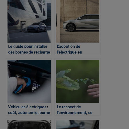
l’effort de verdissement
des flottes
Le guide pour installer
L’adoption de
des bornes de recharge
l’électrique en
électrique en entreprise
entreprise, facilitée par
la recharge à domicile
Véhicules électriques :
Le respect de
coût, autonomie, borne
l’environnement, ce
de recharge, TCO
n’est pas que le CO2