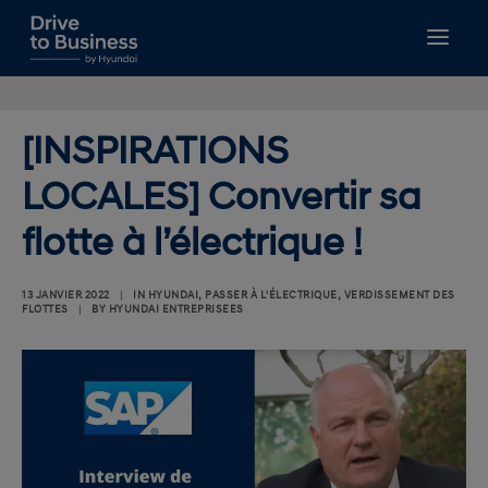
GUIDES À TÉLÉCHARGER
GESTION DE FLOTTE
[INSPIRATIONS
FISCALITÉ
LOCALES] Convertir sa
FINANCEMENT
NOUVELLES MOBILITÉS
flotte à l’électrique !
BIEN CHOISIR
RECHERCHE
13 JANVIER 2022
|
IN
HYUNDAI
,
PASSER À L'ÉLECTRIQUE
,
VERDISSEMENT DES
FLOTTES
|
BY
HYUNDAI ENTREPRISEES