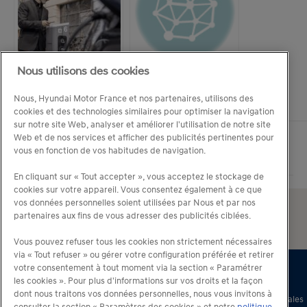
Nous utilisons des cookies
Comment préparer
Regards croisés : les
votre entreprise à
enjeux de la gestion
Nous, Hyundai Motor France et nos partenaires, utilisons des
l’installation de bornes
d’une flotte de
cookies et des technologies similaires pour optimiser la navigation
de recharge ?
véhicules
sur notre site Web, analyser et améliorer l'utilisation de notre site
Web et de nos services et afficher des publicités pertinentes pour
vous en fonction de vos habitudes de navigation.
En cliquant sur « Tout accepter », vous acceptez le stockage de
cookies sur votre appareil. Vous consentez également à ce que
vos données personnelles soient utilisées par Nous et par nos
partenaires aux fins de vous adresser des publicités ciblées.
Vous pouvez refuser tous les cookies non strictement nécessaires
via « Tout refuser » ou gérer votre configuration préférée et retirer
votre consentement à tout moment via la section « Paramétrer
les cookies ». Pour plus d'informations sur vos droits et la façon
dont nous traitons vos données personnelles, nous vous invitons à
© 2026 Hyundai Motor France – Tous droits réservés –
Conditions générales