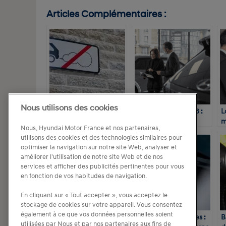
Articles Complémentaires :
Nous utilisons des cookies
Nouvelles ZFE : et si
Loi de finances 2026 :
L
2021 était l’année des
Comment les
m
Nous, Hyundai Motor France et nos partenaires,
motorisations
gestionnaires de flotte
p
utilisons des cookies et des technologies similaires pour
alternatives ?
doivent se préparer
i
optimiser la navigation sur notre site Web, analyser et
améliorer l'utilisation de notre site Web et de nos
services et afficher des publicités pertinentes pour vous
en fonction de vos habitudes de navigation.
En cliquant sur « Tout accepter », vous acceptez le
stockage de cookies sur votre appareil. Vous consentez
également à ce que vos données personnelles soient
Véhicule de service :
Véhicules électriques :
B
utilisées par Nous et par nos partenaires aux fins de