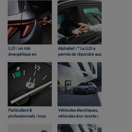
des flottes
LLD : un mix
Alphabet : “ La LLD a
énergétique en
permis de répondre aux
évolution
enjeux des
gestionnaires de flotte
en temps de crise”
Particuliers &
Véhicules électriques,
professionnels : tous
véhicules éco-scorés :
engagés en faveur de la
quelles différences pour
mobilité électrique
les flottes d’entreprise ?