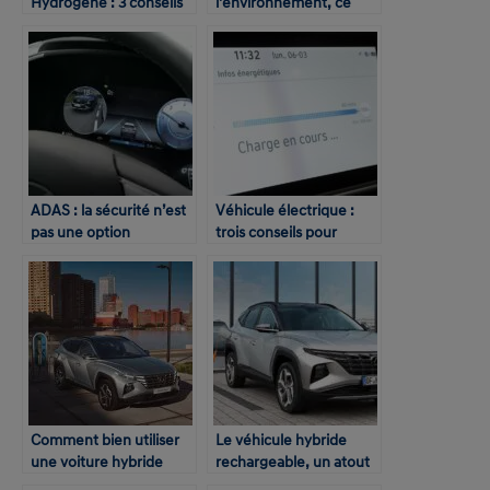
Hydrogène : 3 conseils
l’environnement, ce
pour l’adopter
n’est pas que le CO2
ADAS : la sécurité n’est
Véhicule électrique :
pas une option
trois conseils pour
optimiser son
autonomie
Comment bien utiliser
Le véhicule hybride
une voiture hybride
rechargeable, un atout
rechargeable ?
pour le verdissement