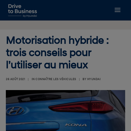
GUIDES À TÉLÉCHARGER
GESTION DE FLOTTE
Motorisation hybride :
FISCALITÉ
trois conseils pour
FINANCEMENT
NOUVELLES MOBILITÉS
l’utiliser au mieux
BIEN CHOISIR
RECHERCHE
26 AOÛT 2021
|
IN
CONNAÎTRE LES VÉHICULES
|
BY
HYUNDAI