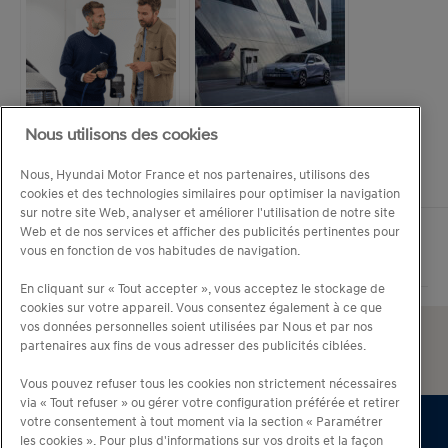
Nous utilisons des cookies
Flotte électrique :
Le guide pour installer
pourquoi l’éco-score ne
des bornes de recharge
Nous, Hyundai Motor France et nos partenaires, utilisons des
suffit pas à faire les bons
électrique en entreprise
cookies et des technologies similaires pour optimiser la navigation
choix
sur notre site Web, analyser et améliorer l'utilisation de notre site
Web et de nos services et afficher des publicités pertinentes pour
vous en fonction de vos habitudes de navigation.
En cliquant sur « Tout accepter », vous acceptez le stockage de
cookies sur votre appareil. Vous consentez également à ce que
vos données personnelles soient utilisées par Nous et par nos
partenaires aux fins de vous adresser des publicités ciblées.
Vous pouvez refuser tous les cookies non strictement nécessaires
via « Tout refuser » ou gérer votre configuration préférée et retirer
votre consentement à tout moment via la section « Paramétrer
les cookies ». Pour plus d'informations sur vos droits et la façon