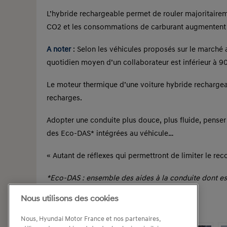
L’hybride rechargeable permet de rouler majoritaireme
CO2 et les consommations de carburant augmentent 
A noter
: Selon les véhicules proposés sur le marché
quotidien moyen d’un collaborateur est inférieur à 9
Le moteur thermique d’une voiture hybride recharge
recharges.
Adopter une conduite plus douce, plus fluide, penser à
des Eco-DAS* intégrées au véhicule…
« Autant de réflexes qui permettront de limiter le r
*Eco-DAS : ensemble des aides à la conduite dont est
environnemental
Nous utilisons des cookies
Articles Complémentaires :
Nous, Hyundai Motor France et nos partenaires,