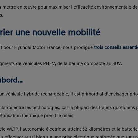
à mettre en œuvre pour maximiser l’efficacité environnementale des
s.
rier une nouvelle mobilité
t pour Hyundai Motor France, nous prodigue
trois conseils essent
gments de véhicules PHEV, de la berline compacte au SUV.
’abord…
d’un véhicule hybride rechargeable, il est primordial d’envisager pri
rité entre les technologies, car la plupart des trajets quotidiens 
torisation thermique prend le relais.
le WLTP, l’autonomie électrique atteint 52 kilomètres et la batteri
 s’effectuer aussi bien sur une prise électrique renforcée que sur 