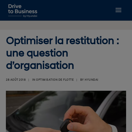
GUIDES À TÉLÉCHARGER
GESTION DE FLOTTE
Optimiser la restitution :
FISCALITÉ
une question
FINANCEMENT
NOUVELLES MOBILITÉS
d’organisation
BIEN CHOISIR
RECHERCHE
28 AOÛT 2018
|
IN
OPTIMISATION DE FLOTTE
|
BY
HYUNDAI