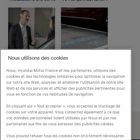
de recharge chez un
collaborateur ?
Nous utilisons des cookies
Loi de roulage et flotte
Dérivés VP électriques :
automobile
une chance pour le
Nous, Hyundai Motor France et nos partenaires, utilisons des
verdissement des
cookies et des technologies similaires pour optimiser la navigation
flottes ?
sur notre site Web, analyser et améliorer l'utilisation de notre site
Web et de nos services et afficher des publicités pertinentes pour
vous en fonction de vos habitudes de navigation.
En cliquant sur « Tout accepter », vous acceptez le stockage de
cookies sur votre appareil. Vous consentez également à ce que
vos données personnelles soient utilisées par Nous et par nos
partenaires aux fins de vous adresser des publicités ciblées.
Vous pouvez refuser tous les cookies non strictement nécessaires