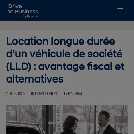
GUIDES À TÉLÉCHARGER
GESTION DE FLOTTE
Location longue durée
FISCALITÉ
d’un véhicule de société
FINANCEMENT
NOUVELLES MOBILITÉS
(LLD) : avantage fiscal et
BIEN CHOISIR
alternatives
RECHERCHE
11 JUIN 2024
|
IN
FINANCEMENT
|
BY
HYUNDAI