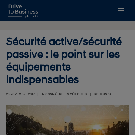
GUIDES À TÉLÉCHARGER
GESTION DE FLOTTE
Sécurité active/sécurité
FISCALITÉ
passive : le point sur les
FINANCEMENT
NOUVELLES MOBILITÉS
équipements
BIEN CHOISIR
indispensables
RECHERCHE
23 NOVEMBRE 2017
|
IN
CONNAÎTRE LES VÉHICULES
|
BY
HYUNDAI