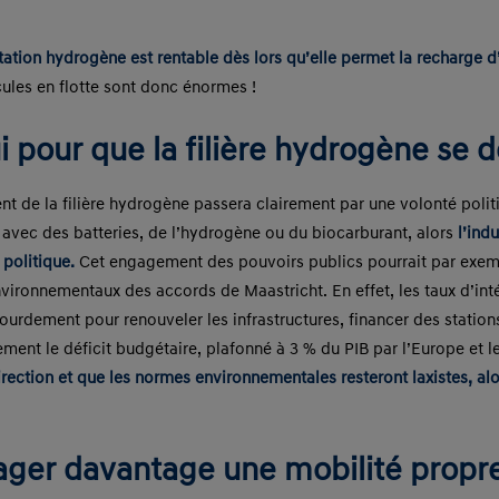
tation hydrogène est rentable dès lors qu’elle permet la recharge d
cules en flotte sont donc énormes !
 pour que la filière hydrogène se 
nt de la filière hydrogène passera clairement par une volonté poli
t avec des batteries, de l’hydrogène ou du biocarburant, alors
l’ind
politique.
Cet engagement des pouvoirs publics pourrait par exemp
nvironnementaux des accords de Maastricht. En effet, les taux d’inté
lourdement pour renouveler les infrastructures, financer des stati
dement le déficit budgétaire, plafonné à 3 % du PIB par l’Europe et
ection et que les normes environnementales resteront laxistes, al
ager davantage une mobilité propre