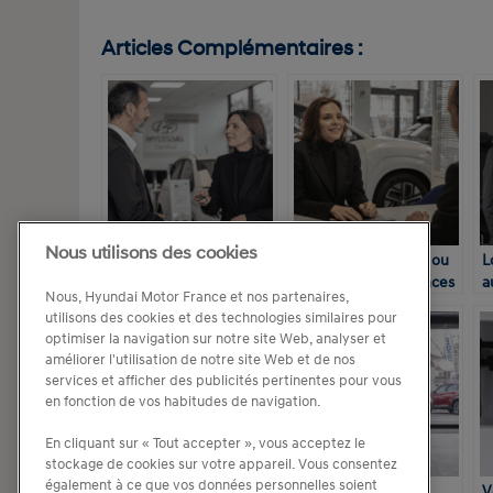
Articles Complémentaires :
Nous utilisons des cookies
Loi de finances 2025 et
Voiture de fonction ou
L
marché des flottes :
de service : différences
a
Nous, Hyundai Motor France et nos partenaires,
prévisions et
et obligations
utilisons des cookies et des technologies similaires pour
incertitudes
employeurs
optimiser la navigation sur notre site Web, analyser et
améliorer l'utilisation de notre site Web et de nos
services et afficher des publicités pertinentes pour vous
en fonction de vos habitudes de navigation.
En cliquant sur « Tout accepter », vous acceptez le
stockage de cookies sur votre appareil. Vous consentez
également à ce que vos données personnelles soient
LLD, LOA ou achat : que
Gestion de flotte
V