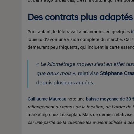
Et dans 99,9 % des cas, c’est la voiture qui l’emporte
Des contrats plus adaptés
Pour autant, le télétravail a néanmoins eu quelques
i
loueurs d’avoir une vision complète du marché. Car ta
demeurant peu fréquents, qui incluent la carte essen
«
Le kilométrage moyen s’est en effet tass
que deux mois
», relativise
Stéphane Cras
depuis plusieurs années.
Guillaume Maureau
note une
baisse moyenne de 30 %
rallongement du temps de la location, de l’ordre de t
marketing chez Leaseplan. Mais ce dernier relativise
car une partie de la clientèle les avaient utilisés à des