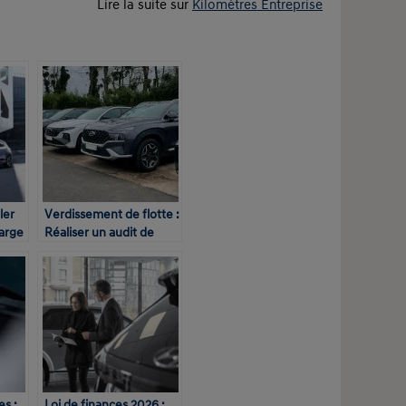
Lire la suite sur
Kilomètres Entreprise
ler
Verdissement de flotte :
arge
Réaliser un audit de
prise
parc automobile
es :
Loi de finances 2026 :