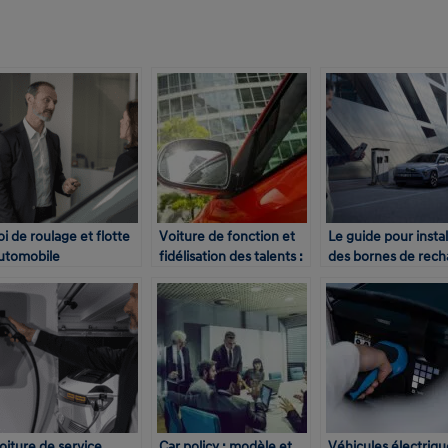
oi de roulage et flotte
Voiture de fonction et
Le guide pour instal
utomobile
fidélisation des talents :
des bornes de rech
des arbitrages
électrique en entre
complexes…
oiture de service
Car policy : modèle et
Véhicules électriqu