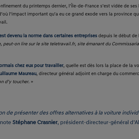
finement du printemps dernier, l’Île-de-France s’est vidée de ses ha
’où l’impact important qu’a eu ce grand exode vers la province qui
ail.
l est devenu la norme dans certaines entreprises
depuis le début de 
 peut-on lire sur le site teletravail.fr, site émanant du Commissariat 
sormais chez eux pour travailler
, quelle est dès lors la place de la v
uillaume Maureau
, directeur général adjoint en charge du commer
ion d’y toucher.
»
on de présenter des offres alternatives à la voiture indiv
, note
Stéphane Crasnier
, président-directeur-général d’